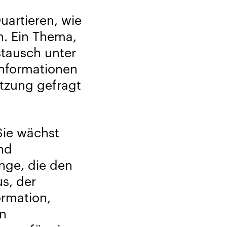
uartieren, wie
n. Ein Thema,
stausch unter
nformationen
ützung gefragt
Sie wächst
nd
inge, die den
s, der
rmation,
en