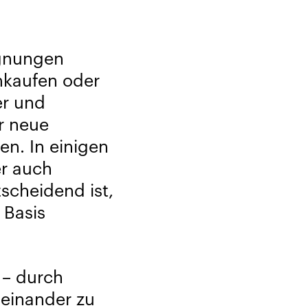
egnungen
inkaufen oder
er und
er neue
en. In einigen
er auch
scheidend ist,
 Basis
 – durch
teinander zu