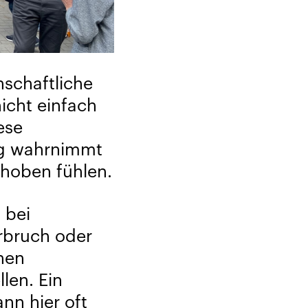
nschaftliche
icht einfach
ese
ig wahrnimmt
ehoben fühlen.
 bei
rbruch oder
nen
llen. Ein
nn hier oft