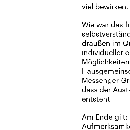
viel bewirken.
Wie war das f
selbstverstän
draußen im Qua
individueller 
Möglichkeiten,
Hausgemeinsch
Messenger-Gru
dass der Austa
entsteht.
Am Ende gilt:
Aufmerksamkei